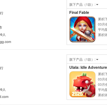
旗下产品（1款）:
Final Fable
发行
累积下
市
03月
市
平均
99人
累积评
.igg.com
旗下产品（1款）:
Ulala: Idle Adventure
发行
累积下
03月
03月
99人
平均
累积评
xd.com