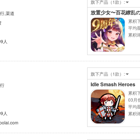
旗下产品（1款）:
放置少女〜百花繚乱
发行,渠道
累积下
资
平均
累积评
99人
旗下产品（1款）:
Idle Smash Heroes
发行
累积下
03月
平均
99人
累积评
oolai.com