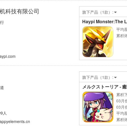
机科技有限公司
旗下产品（1款）:
Haypi Monster:The L
发行
平均
累积评
haypi.com
旗下产品（1款）:
メルクストーリア - 
渠道
累积下
03月
03月
99人
平均
累积评
happyelements.cn