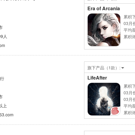
Era of Arcania
累积下
03月
市
平均
99人
累积评
com
旗下产品（1款）:
LifeAfter
发行
累积下
03月
市
03月
人以上
平均
累积评
163.com