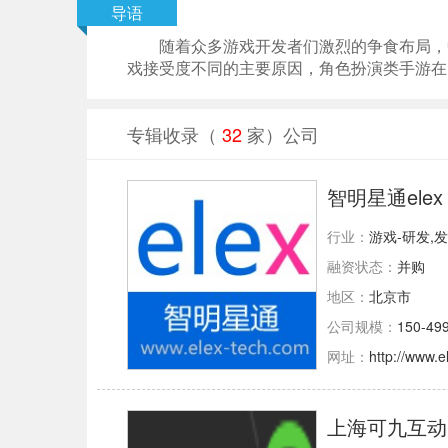
导语
随着众多游戏开发者们激烈的争食布局，
戏接受度不同的主要原因，角色扮演类手游在
专辑收录（
32
家）公司
智明星通elex
行业：
游戏-研发,
融资状态：
并购
地区：
北京市
公司规模：
150-49
网址：
http://www.e
上海可九互动